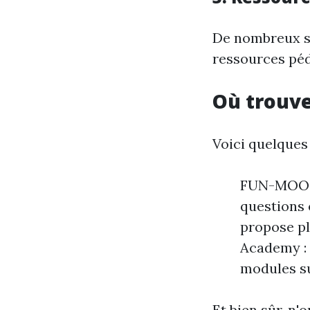
De nombreux si
ressources péd
Où trouv
Voici quelque
FUN-MOOC 
questions 
propose pl
Academy : 
modules su
Et bien sûr, n'